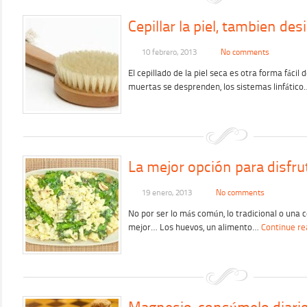
Cepillar la piel, tambien des
10 febrero, 2013
No comments
El cepillado de la piel seca es otra forma fácil 
muertas se desprenden, los sistemas linfátic
La mejor opción para disfru
19 enero, 2013
No comments
No por ser lo más común, lo tradicional o una c
mejor… Los huevos, un alimento…
Continue re