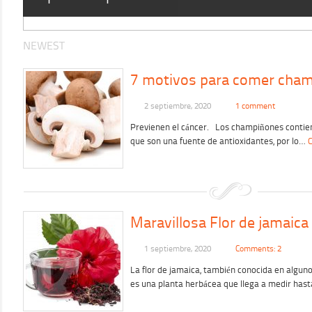
NEWEST
7 motivos para comer cha
2 septiembre, 2020
1 comment
Previenen el cáncer. Los champiñones contiene
que son una fuente de antioxidantes, por lo…
C
Maravillosa Flor de jamaica
1 septiembre, 2020
Comments: 2
La flor de jamaica, también conocida en alguno
es una planta herbácea que llega a medir has