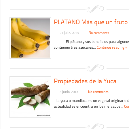
PLATANO Más que un fruto
21 julio, 2013
No comments
El plátano y sus beneficios para algunos 
contienen tres azúcares…
Continue reading »
Propiedades de la Yuca
3 junio, 2013
No comments
La yuca o mandioca es un vegetal originario 
actualidad se encuentra en los mercados…
Co