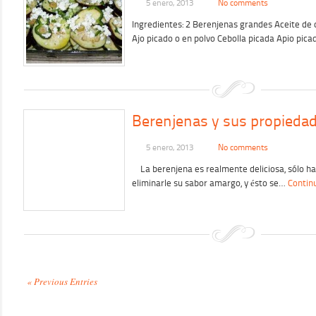
5 enero, 2013
No comments
Ingredientes: 2 Berenjenas grandes Aceite de 
Ajo picado o en polvo Cebolla picada Apio pic
Berenjenas y sus propieda
5 enero, 2013
No comments
La berenjena es realmente deliciosa, sólo ha
eliminarle su sabor amargo, y ésto se…
Contin
« Previous Entries