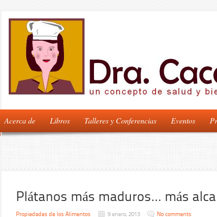
Acerca de
Libros
Talleres y Conferencias
Eventos
Pr
Plátanos más maduros… más alca
Propiedades de los Alimentos
9 enero, 2013
No comments