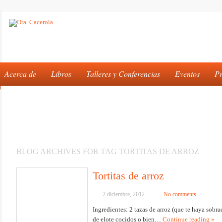
Acerca de
Libros
Talleres y Conferencias
Eventos
Pr
BLOG ARCHIVES FOR TAG TORTITAS DE ARROZ
Tortitas de arroz
2 diciembre, 2012
No comments
Ingredientes: 2 tazas de arroz (que te haya sobr
de elote cocidos o bien…
Continue reading »