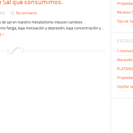
e Sal que consumimos.
Propiedad
Recetas S
2012
No comments
Tips de S
os de sal en nuestro metabolismo inducen cambios
mo fatiga, baja motivación y depresión; baja concentración y…
g »
ENTRAD
7 motivo
Maravillo
PLATANO 
Propiedad
Cepillar l