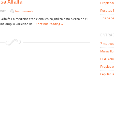
sa Alfalfa
Propiedad
Recetas S
 2012
No comments
Tips de S
Alfalfa La medicina tradicional china, utiliza esta hierba en el
una amplia variedad de…
Continue reading »
ENTRAD
7 motivo
Maravillo
PLATANO 
Propiedad
Cepillar l