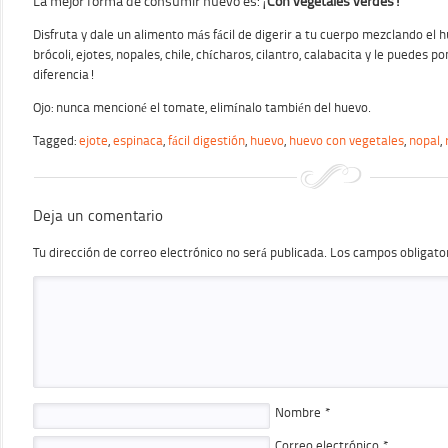
La mejor forma de consumir huevo es: ¡
Con vegetales verdes!
Disfruta y dale un alimento más fácil de digerir a tu cuerpo mezclando el h
brócoli, ejotes, nopales, chile, chícharos, cilantro, calabacita y le puedes po
diferencia!
Ojo: nunca mencioné el tomate, elimínalo también del huevo.
Tagged:
ejote
,
espinaca
,
fácil digestión
,
huevo
,
huevo con vegetales
,
nopal
,
Deja un comentario
Tu dirección de correo electrónico no será publicada.
Los campos obligato
Nombre
*
Correo electrónico
*