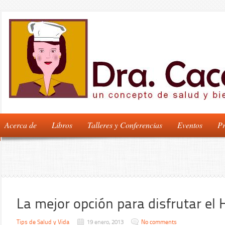
Acerca de
Libros
Talleres y Conferencias
Eventos
Pr
La mejor opción para disfrutar el
Tips de Salud y Vida
19 enero, 2013
No comments