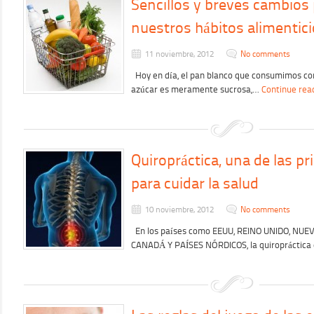
Sencillos y breves cambios
nuestros hábitos alimentici
11 noviembre, 2012
No comments
Hoy en día, el pan blanco que consumimos con
azúcar es meramente sucrosa,…
Continue rea
Quiropráctica, una de las p
para cuidar la salud
10 noviembre, 2012
No comments
En los países como EEUU, REINO UNIDO, NUE
CANADÁ Y PAÍSES NÓRDICOS, la quiropráctica