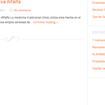
sa Alfalfa
Propiedad
Recetas S
 2012
No comments
Tips de S
Alfalfa La medicina tradicional china, utiliza esta hierba en el
una amplia variedad de…
Continue reading »
ENTRAD
7 motivo
Maravillo
PLATANO 
Propiedad
Cepillar l