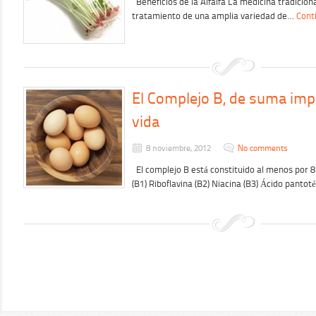
Beneficios de la Alfalfa La medicina tradicional
tratamiento de una amplia variedad de…
Cont
El Complejo B, de suma imp
vida
8 noviembre, 2012
No comments
El complejo B está constituido al menos por 8
(B1) Riboflavina (B2) Niacina (B3) Ácido panto