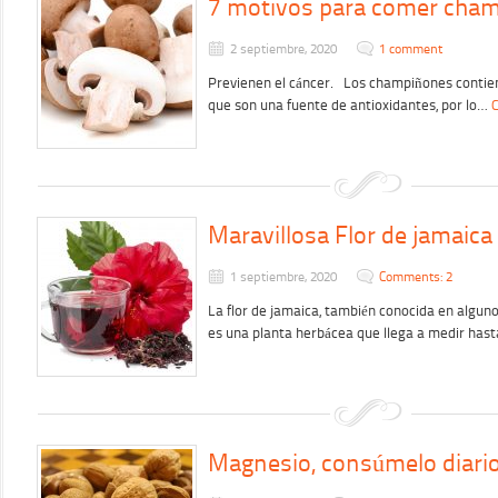
7 motivos para comer cha
2 septiembre, 2020
1 comment
Previenen el cáncer. Los champiñones contiene
que son una fuente de antioxidantes, por lo…
C
Maravillosa Flor de jamaica
1 septiembre, 2020
Comments: 2
La flor de jamaica, también conocida en alguno
es una planta herbácea que llega a medir has
Magnesio, consúmelo diari