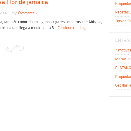
sa Flor de jamaica
Propiedad
Recetas S
 2020
Comments: 2
Tips de S
ca, también conocida en algunos lugares como rosa de Abisinia,
erbácea que llega a medir hasta 3…
Continue reading »
ENTRAD
7 motivo
Maravillo
PLATANO 
Propiedad
Cepillar l