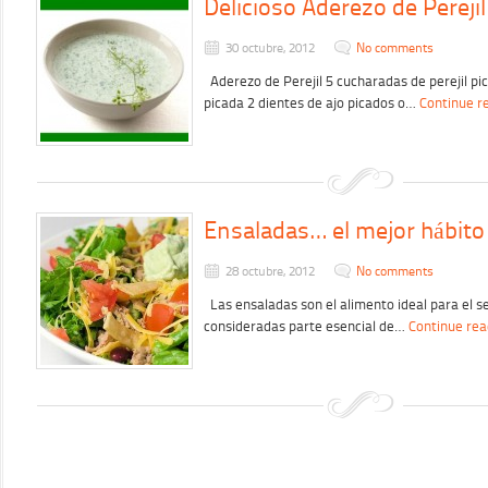
Delicioso Aderezo de Perejil
30 octubre, 2012
No comments
Aderezo de Perejil 5 cucharadas de perejil pi
picada 2 dientes de ajo picados o…
Continue r
Ensaladas… el mejor hábito 
28 octubre, 2012
No comments
Las ensaladas son el alimento ideal para el s
consideradas parte esencial de…
Continue rea